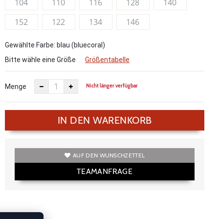
104
110
116
128
140
152
122
134
146
Gewählte Farbe: blau (bluecoral)
Bitte wähle eine Größe
Größentabelle
Nicht länger verfügbar
Menge
IN DEN WARENKORB
AUF DEN WUNSCHZETTEL
TEAMANFRAGE