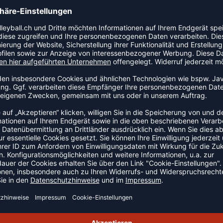
s perfekte Sommerkleid. Dieses hummel® Kleid aus
gen Print und verfügt über ein Smock-Detail an der
Details.