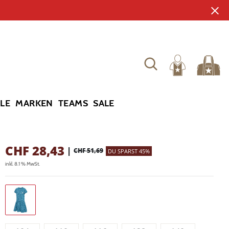
YLE
MARKEN
TEAMS
SALE
CHF
28,43
|
CHF 51,69
DU SPARST 45%
inkl. 8.1 % MwSt.