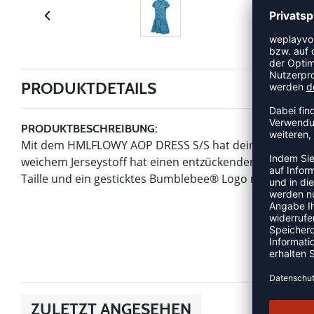
PRODUKTDETAILS
PRODUKTBESCHREIBUNG:
Mit dem HMLFLOWY AOP DRESS S/S hat dein Kleines da
weichem Jerseystoff hat einen entzückenden durchgängi
Taille und ein gesticktes Bumblebee® Logo mit Metallic-
ZULETZT ANGESEHEN