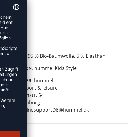
95 % Bio-Baumwolle, 5 % Elasthan
MATERIAL:
hummel Kids Style
KOLLEKTION:
hummel
HERSTELLER:
hummel sport & leisure
Leverkusenstr. 54
22761 Hamburg
E-Mail:
onlinesupportDE@hummel.dk