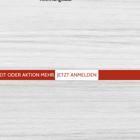
IT ODER AKTION MEHR.
JETZT ANMELDEN