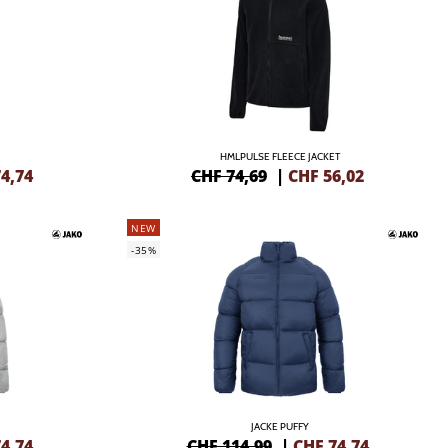
HMLPULSE FLEECE JACKET
4,74
CHF 74,69
|
CHF
56,02
NEW
-35%
JACKE PUFFY
4,74
CHF 114,99
|
CHF
74,74