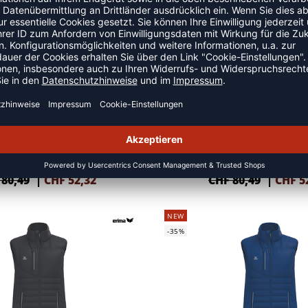
NEW
-35%
CMPT PUFFER VEST
CMPT PUFFER VEST
 80,49
|
CHF
52,32
CHF 80,49
|
CHF
5
NEW
-35%