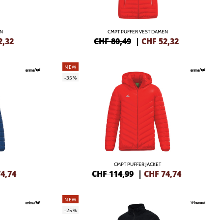
N
CMPT PUFFER VEST DAMEN
2,32
CHF 80,49
|
CHF
52,32
NEW
-35%
CMPT PUFFER JACKET
4,74
CHF 114,99
|
CHF
74,74
NEW
-25%