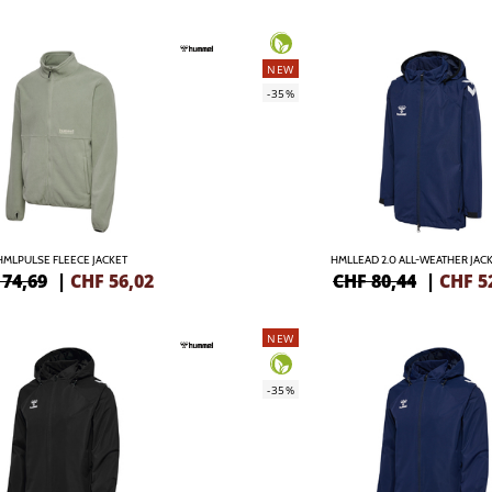
NEW
-35%
HMLPULSE FLEECE JACKET
HMLLEAD 2.0 ALL-WEATHER JACK
 74,69
|
CHF
56,02
CHF 80,44
|
CHF
5
NEW
-35%