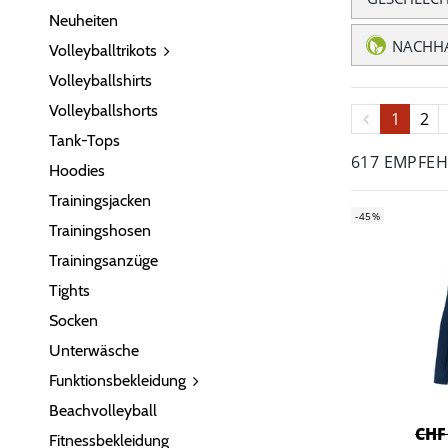
Neuheiten
NACHHA
Volleyballtrikots
Volleyballshirts
Volleyballshorts
1
2
Tank-Tops
617 EMPFE
Hoodies
Trainingsjacken
-45%
Trainingshosen
Trainingsanzüge
Tights
Socken
Unterwäsche
Funktionsbekleidung
Beachvolleyball
CHF
Fitnessbekleidung