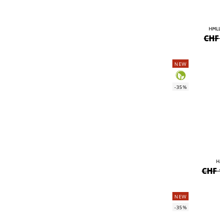
HMLL
CHF
NEW
-35%
H
CHF 
NEW
-35%