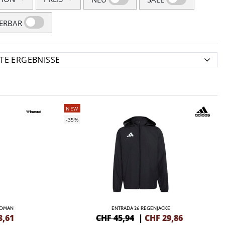
FERBAR
NEW
-35%
WOMAN
ENTRADA 26 REGENJACKE
3,61
CHF 45,94
|
CHF
29,86