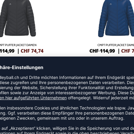
MPT PUFFER JACKET DAMEN
CMPT PUFFER JACKET DAM
114,99
|
CHF
74,74
CHF 114,99
|
CHF
7
NEW
-35%
MPT PUFFER JACKET DAMEN
PREMIA PARKA
114,99
|
CHF
74,74
CHF 160,99
|
CHF
1