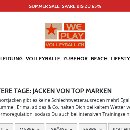
SUMMER SALE: SPARE BIS ZU 65%
KLEIDUNG
VOLLEYBÄLLE
ZUBEHÖR
BEACH
LIFEST
TERE TAGE: JACKEN VON TOP MARKEN
portjacken gibt es keine Schlechtwetterausreden mehr! Egal
ummel, Erima, adidas & Co. halten Dich bei kaltem Wetter 
rmoregulation, sodass Du auch bei intensiven Trainingsei
HT
MARKE
GRÖSSE
FARBE
KOLLEK