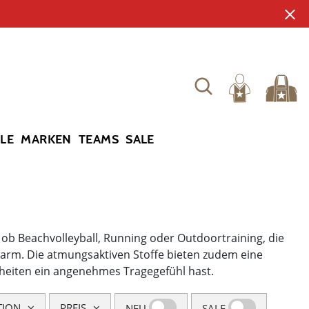
YLE
MARKEN
TEAMS
SALE
 ob Beachvolleyball, Running oder Outdoortraining, die
warm. Die atmungsaktiven Stoffe bieten zudem eine
nheiten ein angenehmes Tragegefühl hast.
TION
PREIS
NEU
SALE