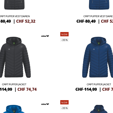
CMPT PUFFER VEST DAMEN
CMPT PUFFER VEST DAME
 80,49
|
CHF
52,32
CHF 80,49
|
CHF
5
NEW
-35%
CMPT PUFFER JACKET
CMPT PUFFER JACKET
114,99
|
CHF
74,74
CHF 114,99
|
CHF
7
NEW
-35%