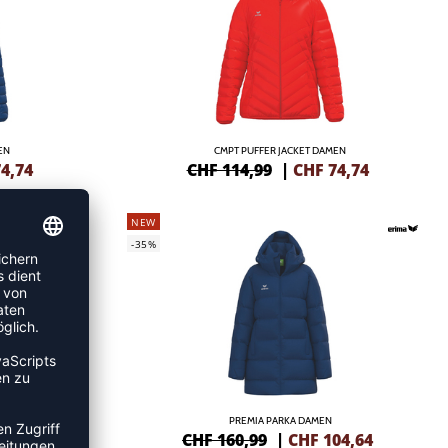
EN
CMPT PUFFER JACKET DAMEN
4,74
CHF 114,99
|
CHF
74,74
NEW
-35%
PREMIA PARKA DAMEN
04,64
CHF 160,99
|
CHF
104,64