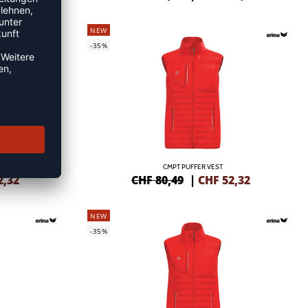
NEW
-35%
CMPT PUFFER VEST
2,32
CHF 80,49
|
CHF
52,32
NEW
-35%