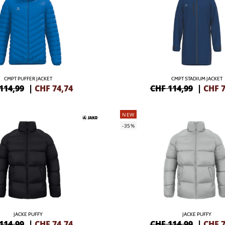
CMPT PUFFER JACKET
CMPT STADIUM JACKET
114,99
|
CHF
74,74
CHF 114,99
|
CHF
7
NEW
-35%
JACKE PUFFY
JACKE PUFFY
114,99
|
CHF
74,74
CHF 114,99
|
CHF
7