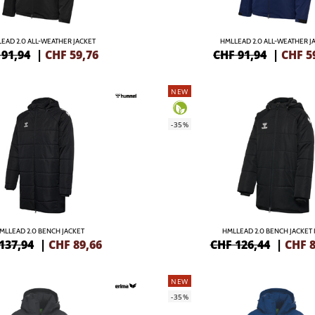
EAD 2.0 ALL-WEATHER JACKET
HMLLEAD 2.0 ALL-WEATHER J
 91,94
|
CHF
59,76
CHF 91,94
|
CHF
5
NEW
-35%
MLLEAD 2.0 BENCH JACKET
HMLLEAD 2.0 BENCH JACKET 
137,94
|
CHF
89,66
CHF 126,44
|
CHF
8
NEW
-35%