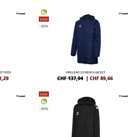
NEW
-35%
ET KIDS
HMLLEAD 2.0 BENCH JACKET
2,29
CHF 137,94
|
CHF
89,66
NEW
-35%