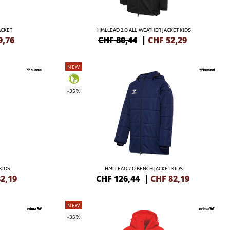
ACKET
HMLLEAD 2.0 ALL-WEATHER JACKET KIDS
9,76
CHF 80,44
|
CHF
52,29
NEW
-35%
KIDS
HMLLEAD 2.0 BENCH JACKET KIDS
2,19
CHF 126,44
|
CHF
82,19
NEW
-35%