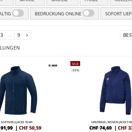
LTIG
BEDRUCKUNG ONLINE
SOFORT LIE
3
...
9
HLUNGEN
SALE
-55%
SOFTSHELLJACKE TEAM
HMLTRAVEL WOVEN JACKET 
 91,99
|
CHF
50,59
CHF 74,69
|
CHF
3