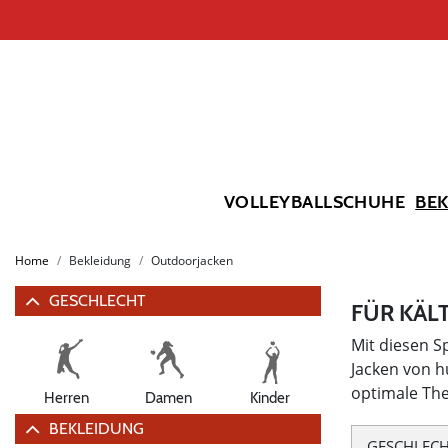
VOLLEYBALLSCHUHE
BE
Home
Bekleidung
Outdoorjacken
GESCHLECHT
FÜR KÄL
Mit diesen S
Jacken von h
optimale The
Herren
Damen
Kinder
BEKLEIDUNG
GESCHLEC