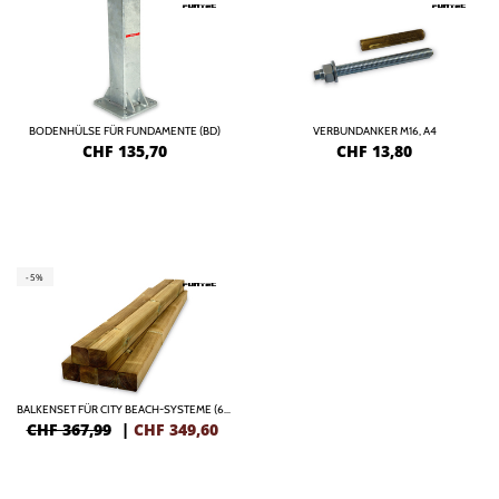
BODENHÜLSE FÜR FUNDAMENTE (BD)
VERBUNDANKER M16, A4
CHF
135,70
CHF
13,80
-5%
BALKENSET FÜR CITY BEACH-SYSTEME (6-TEILIG), KIEFERNPFOSTEN (1500 X 88 X 88 MM), KESSELDRUCKIMPRÄGNIERT
CHF 367,99
|
CHF
349,60