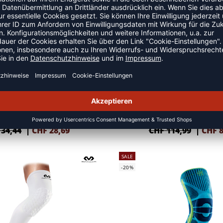
SALE
-30%
KNIESCHONER "FLEXY"
ACTIVE ANKLE T-2
 34,44
|
CHF
28,69
CHF 114,99
|
CHF
8
SALE
-20%