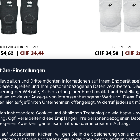
KIO EVOLUTION KNEEPADS
GEL KNEEPAD
 54,62
|
CHF
34,44
CHF 34,50
|
CHF
2
SALE
-35%
KNIESCHONER "TEFLON"
PROTECTION KNEE LONG SL
 40,19
|
CHF
33,29
CHF 34,44
|
CHF
2