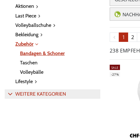
Aktionen
NACHHA
Last Piece
Volleyballschuhe
Bekleidung
1
2
Zubehör
238 EMPFE
Bandagen & Schoner
Taschen
SALE
Volleybälle
-27%
Lifestyle
WEITERE KATEGORIEN
CHF