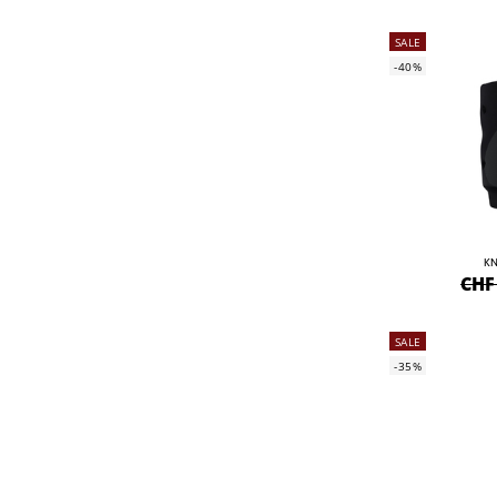
SALE
-40%
KN
CHF
SALE
-35%