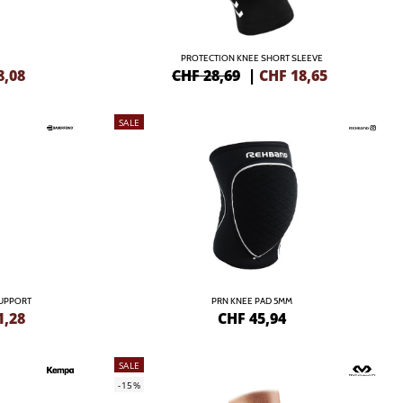
PROTECTION KNEE SHORT SLEEVE
8,08
CHF 28,69
|
CHF
18,65
SALE
UPPORT
PRN KNEE PAD 5MM
1,28
CHF
45,94
SALE
-15%