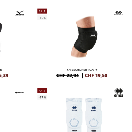
SALE
-15%
R
KNIESCHONER "JUMPY"
6,39
CHF 22,94
|
CHF
19,50
SALE
-37%