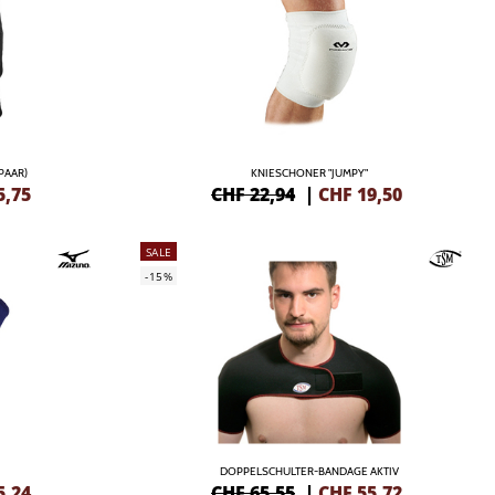
PAAR)
KNIESCHONER "JUMPY"
5,75
CHF 22,94
|
CHF
19,50
SALE
-15%
DOPPELSCHULTER-BANDAGE AKTIV
5,24
CHF 65,55
|
CHF
55,72