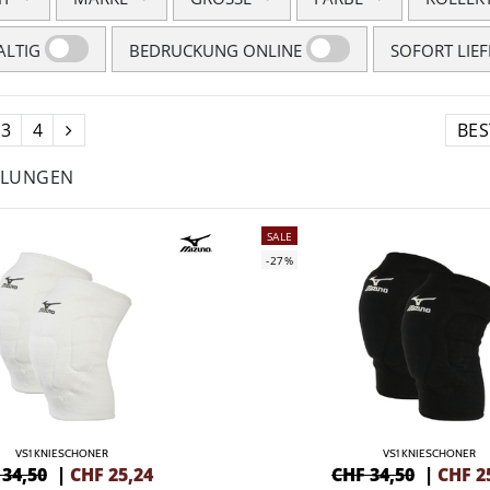
LTIG
BEDRUCKUNG ONLINE
SOFORT LIE
3
4
HLUNGEN
SALE
-27%
VS1 KNIESCHONER
VS1 KNIESCHONER
 34,50
|
CHF
25,24
CHF 34,50
|
CHF
2