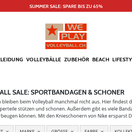
SUMMER SALE: SPARE BIS ZU 65%
KLEIDUNG
VOLLEYBÄLLE
ZUBEHÖR
BEACH
LIFEST
ALL SALE: SPORTBANDAGEN & SCHONER
 bleiben beim Volleyball manchmal nicht aus. Hier findest 
rperteile stützen und schonen. Außerdem gibt es viele Ban
rbeugen können. Mit den Knieschonern von Nike ersparst D
HT
MARKE
GRÖSSE
FARBE
KOLLEK