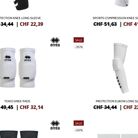
TECTION KNEE LONG SLEEVE
SPORTS COMPRESSION KNEE S
 34,44
|
CHF
22,39
CHF 51,63
|
CHF
4
SALE
-35%
TOKIO KNEE PADS
PROTECTION ELBOW LONG S
 49,45
|
CHF
32,14
CHF 34,44
|
CHF
2
SALE
-24%