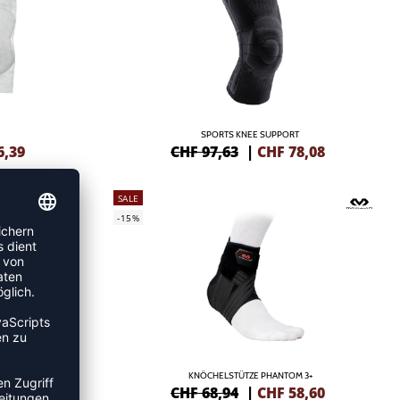
SPORTS KNEE SUPPORT
6,39
CHF 97,63
|
CHF
78,08
SALE
-15%
EEVE
KNÖCHELSTÜTZE PHANTOM 3+
2,39
CHF 68,94
|
CHF
58,60