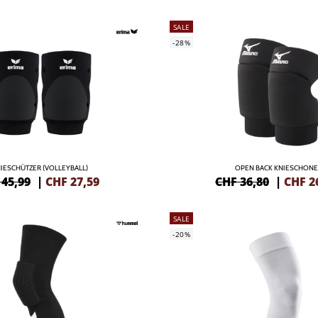
SALE
-28%
IESCHÜTZER (VOLLEYBALL)
OPEN BACK KNIESCHONE
 45,99
|
CHF
27,59
CHF 36,80
|
CHF
2
SALE
-20%