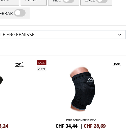
FERBAR
SALE
-17%
KNIESCHONER "FLEXY"
5,24
CHF 34,44
|
CHF
28,69