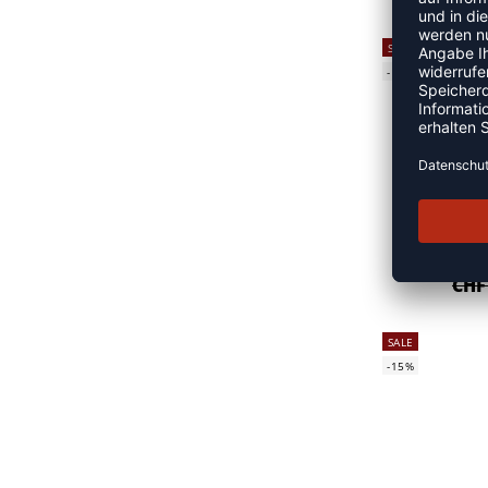
SALE
-17%
CHF
SALE
-15%