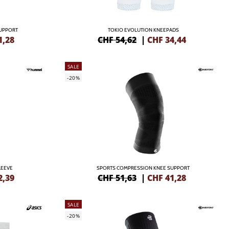
UPPORT
TOKIO EVOLUTION KNEEPADS
1,28
CHF 54,62
|
CHF
34,44
SALE
-20%
LEEVE
SPORTS COMPRESSION KNEE SUPPORT
2,39
CHF 51,63
|
CHF
41,28
SALE
-20%