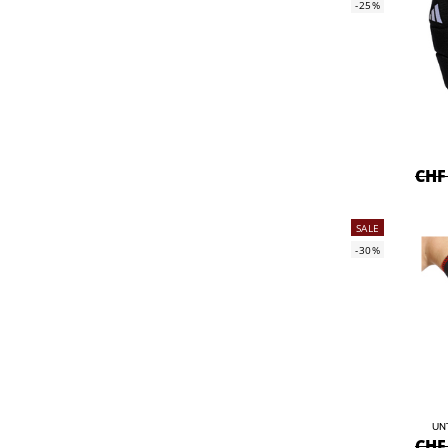
-25%
CHF
SALE
-30%
UN
CHF