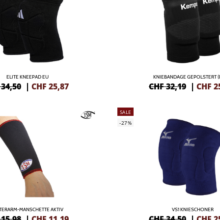
ELITE KNEEPAD EU
KNIEBANDAGE GEPOLSTERT (
 34,50
|
CHF
25,87
CHF 32,19
|
CHF
2
SALE
-27%
TERARM-MANSCHETTE AKTIV
VS1 KNIESCHONER
 15,98
|
CHF
11,19
CHF 34,50
|
CHF
2