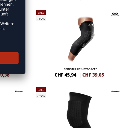
SALE
-15%
BEINSTULPE "HEXFORCE"
0,38
CHF 45,94
|
CHF
39,05
SALE
-35%