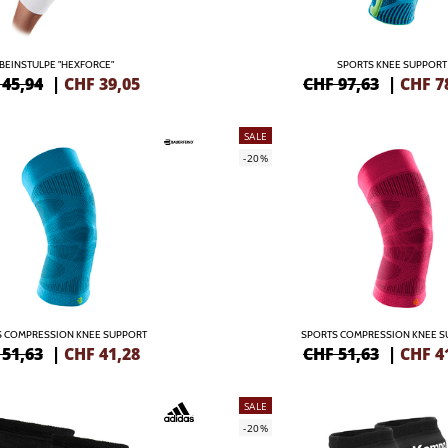
BEINSTULPE "HEXFORCE"
SPORTS KNEE SUPPORT
 45,94
|
CHF
39,05
CHF 97,63
|
CHF
7
SALE
-20%
S COMPRESSION KNEE SUPPORT
SPORTS COMPRESSION KNEE S
 51,63
|
CHF
41,28
CHF 51,63
|
CHF
4
SALE
-20%