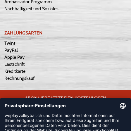
Ambassador Programm
Nachhaltigkeit und Soziales
ZAHLUNGSARTEN
Twint
PayPal
Apple Pay
Lastschrift
Kreditkarte
Rechnungskauf
ABONNIERE JETZT DEN KOSTENLOSEN
WEPLAYVOLLEYBALL-NEWSLETTER UND VERPASSE KEINE
NEUIGKEIT ODER AKTION MEHR.
JETZT ANMELDEN