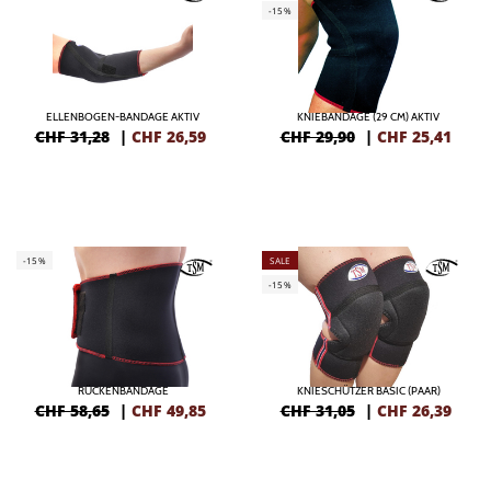
-15%
ELLENBOGEN-BANDAGE AKTIV
KNIEBANDAGE (29 CM) AKTIV
CHF 31,28
|
CHF
26,59
CHF 29,90
|
CHF
25,41
-15%
SALE
-15%
RÜCKENBANDAGE
KNIESCHÜTZER BASIC (PAAR)
CHF 58,65
|
CHF
49,85
CHF 31,05
|
CHF
26,39