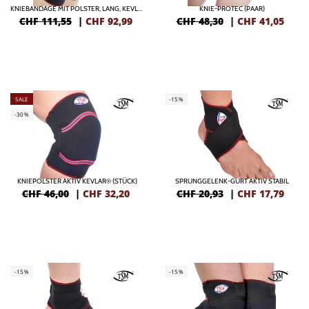
KNIEBANDAGE MIT POLSTER, LANG, KEVLAR® (PAAR)
KNIE-PROTEC (PAAR)
CHF 111,55
|
CHF
92,99
CHF 48,30
|
CHF
41,05
SALE
-15%
-30%
KNIEPOLSTER AKTIV KEVLAR® (STÜCK)
SPRUNGGELENK-GURT AKTIV STABIL
CHF 46,00
|
CHF
32,20
CHF 20,93
|
CHF
17,79
-15%
-15%