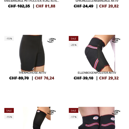
KNIEBANDAGE MIT POLSTER, KURZ, KEVLAR® (PAAR)
SPRUNGGELENKBANDAGE AKTIV
CHF 102,35
|
CHF
81,88
CHF 24,49
|
CHF
20,82
-15%
SALE
-25%
THERMOHOSE AKTIV
ELLENBOGENPOLSTER AKTIV
CHF 89,70
|
CHF
76,24
CHF 39,10
|
CHF
29,32
SALE
SALE
-15%
-17%