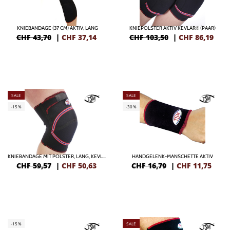
KNIEBANDAGE (37 CM) AKTIV, LANG
KNIEPOLSTER AKTIV KEVLAR® (PAAR)
CHF 43,70
|
CHF
37,14
CHF 103,50
|
CHF
86,19
SALE
SALE
-15%
-30%
KNIEBANDAGE MIT POLSTER, LANG, KEVLAR® (STÜCK)
HANDGELENK-MANSCHETTE AKTIV
CHF 59,57
|
CHF
50,63
CHF 16,79
|
CHF
11,75
-15%
SALE