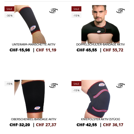
SALE
SALE
-30%
-15%
UNTERARM-MANSCHETTE AKTIV
DOPPELSCHULTER-BANDAGE AKTIV
CHF 15,98
|
CHF
11,19
CHF 65,55
|
CHF
55,72
-15%
SALE
-15%
OBERSCHENKEL-BANDAGE AKTIV
KNIEPOLSTER AKTIV (STÜCK)
CHF 32,20
|
CHF
27,37
CHF 42,55
|
CHF
36,17