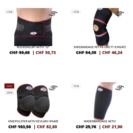
-15%
-15%
RÜCKENGURT AKTIV “LV”
KNIEBANDAGE MIT PA UND TT-EINSATZ
CHF 59,68
|
CHF
50,73
CHF 54,39
|
CHF
46,24
SALE
-15%
-20%
KNIEPOLSTER AKTIV KEVLAR® (PAAR)
WADENBANDAGE AKTIV
CHF 103,50
|
CHF
82,80
CHF 25,76
|
CHF
21,90