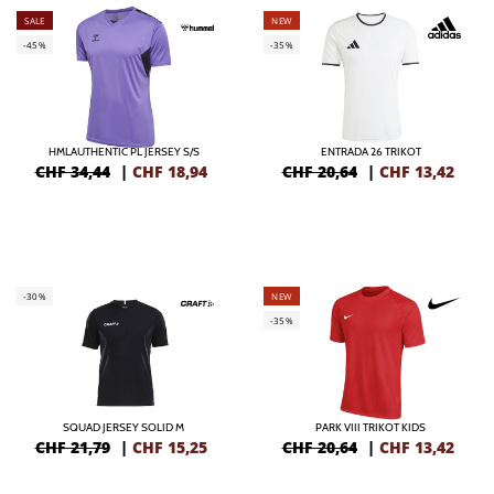
SALE
NEW
-45%
-35%
HMLAUTHENTIC PL JERSEY S/S
ENTRADA 26 TRIKOT
CHF 34,44
|
CHF
18,94
CHF 20,64
|
CHF
13,42
-30%
NEW
-35%
SQUAD JERSEY SOLID M
PARK VIII TRIKOT KIDS
CHF 21,79
|
CHF
15,25
CHF 20,64
|
CHF
13,42