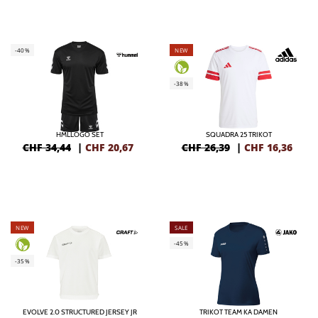
-40%
NEW
-38%
HMLLOGO SET
SQUADRA 25 TRIKOT
CHF 34,44
|
CHF
20,67
CHF 26,39
|
CHF
16,36
NEW
SALE
-45%
-35%
EVOLVE 2.0 STRUCTURED JERSEY JR
TRIKOT TEAM KA DAMEN