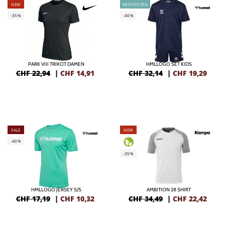
NEW
RESTPOSTEN
-35%
-40%
PARK VIII TRIKOT DAMEN
HMLLOGO SET KIDS
CHF 22,94
|
CHF
14,91
CHF 32,14
|
CHF
19,29
SALE
NEW
-40%
-35%
HMLLOGO JERSEY S/S
AMBITION 28 SHIRT
CHF 17,19
|
CHF
10,32
CHF 34,49
|
CHF
22,42