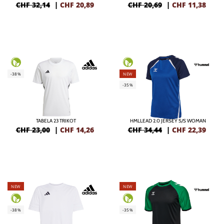
CHF 32,14
|
CHF
20,89
CHF 20,69
|
CHF
11,38
-38%
NEW
-35%
TABELA 23 TRIKOT
HMLLEAD 2.0 JERSEY S/S WOMAN
CHF 23,00
|
CHF
14,26
CHF 34,44
|
CHF
22,39
NEW
NEW
-38%
-35%