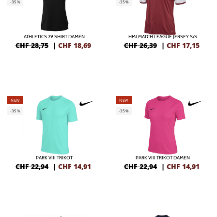
-35%
-35%
ATHLETICS 29 SHIRT DAMEN
HMLMATCH LEAGUE JERSEY S/S
CHF 28,75
|
CHF
18,69
CHF 26,39
|
CHF
17,15
NEW
NEW
-35%
-35%
PARK VIII TRIKOT
PARK VIII TRIKOT DAMEN
CHF 22,94
|
CHF
14,91
CHF 22,94
|
CHF
14,91