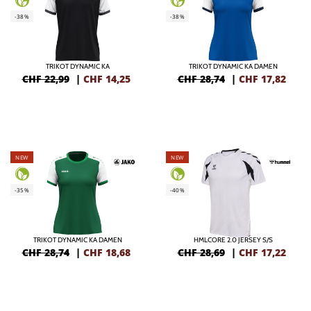
-38%
-38%
TRIKOT DYNAMIC KA
TRIKOT DYNAMIC KA DAMEN
CHF 22,99
|
CHF
14,25
CHF 28,74
|
CHF
17,82
NEW
NEW
-35%
-40%
TRIKOT DYNAMIC KA DAMEN
HMLCORE 2.0 JERSEY S/S
CHF 28,74
|
CHF
18,68
CHF 28,69
|
CHF
17,22