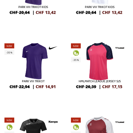
PARK VIII TRIKOT KIDS
PARK VIII TRIKOT KIDS
CHF 20,64
|
CHF
13,42
CHF 20,64
|
CHF
13,42
NEW
NEW
-35%
-35%
PARK VIII TRIKOT
HMLMATCH LEAGUE JERSEY S/S
CHF 22,94
|
CHF
14,91
CHF 26,39
|
CHF
17,15
NEW
NEW