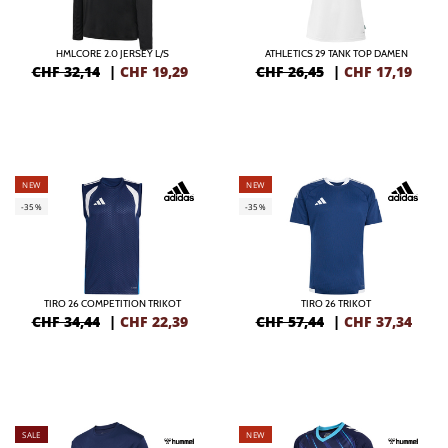
HMLCORE 2.0 JERSEY L/S
ATHLETICS 29 TANK TOP DAMEN
CHF 32,14
|
CHF
19,29
CHF 26,45
|
CHF
17,19
NEW
NEW
-35%
-35%
TIRO 26 COMPETITION TRIKOT
TIRO 26 TRIKOT
CHF 34,44
|
CHF
22,39
CHF 57,44
|
CHF
37,34
SALE
NEW