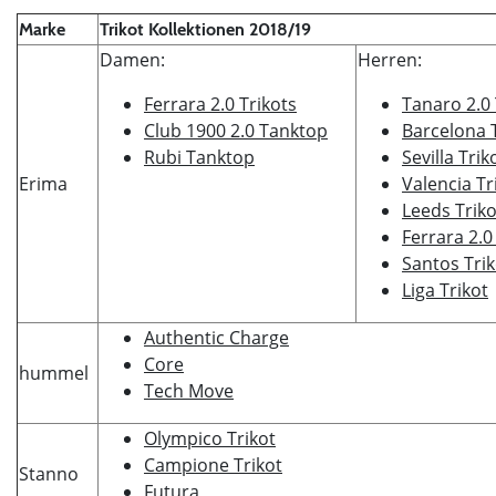
Marke
Trikot Kollektionen 2018/19
Damen:
Herren:
Ferrara 2.0 Trikots
Tanaro 2.0 
Club 1900 2.0 Tanktop
Barcelona 
Rubi Tanktop
Sevilla Trik
Erima
Valencia Tr
Leeds Triko
Ferrara 2.0
Santos Trik
Liga Trikot
Authentic Charge
Core
hummel
Tech Move
Olympico Trikot
Campione Trikot
Stanno
Futura