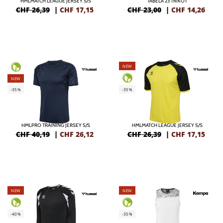
HMLMATCH LEAGUE JERSEY S/S
TABELA 23 TRIKOT
CHF 26,39
|
CHF
17,15
CHF 23,00
|
CHF
14,26
NEW
NEW
-35%
-35%
HMLPRO TRAINING JERSEY S/S
HMLMATCH LEAGUE JERSEY S/S
CHF 40,19
|
CHF
26,12
CHF 26,39
|
CHF
17,15
NEW
NEW
-40%
-35%