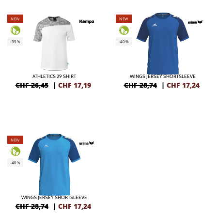
NEW
NEW
-35%
-40%
ATHLETICS 29 SHIRT
WINGS JERSEY SHORTSLEEVE
CHF 26,45
|
CHF
17,19
CHF 28,74
|
CHF
17,24
NEW
-40%
WINGS JERSEY SHORTSLEEVE
CHF 28,74
|
CHF
17,24