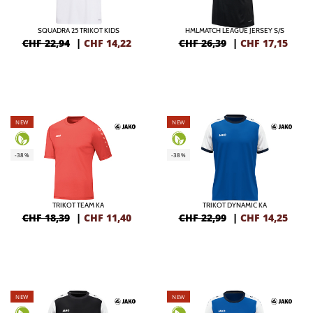
SQUADRA 25 TRIKOT KIDS
HMLMATCH LEAGUE JERSEY S/S
CHF 22,94
|
CHF
14,22
CHF 26,39
|
CHF
17,15
NEW
NEW
-38%
-38%
TRIKOT TEAM KA
TRIKOT DYNAMIC KA
CHF 18,39
|
CHF
11,40
CHF 22,99
|
CHF
14,25
NEW
NEW