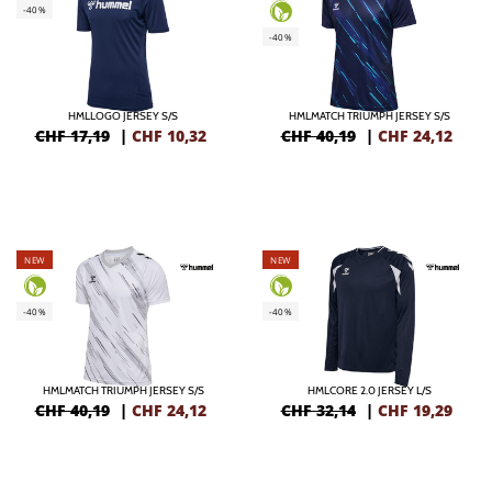
-40%
-40%
HMLLOGO JERSEY S/S
HMLMATCH TRIUMPH JERSEY S/S
CHF 17,19
|
CHF
10,32
CHF 40,19
|
CHF
24,12
NEW
NEW
-40%
-40%
HMLMATCH TRIUMPH JERSEY S/S
HMLCORE 2.0 JERSEY L/S
CHF 40,19
|
CHF
24,12
CHF 32,14
|
CHF
19,29