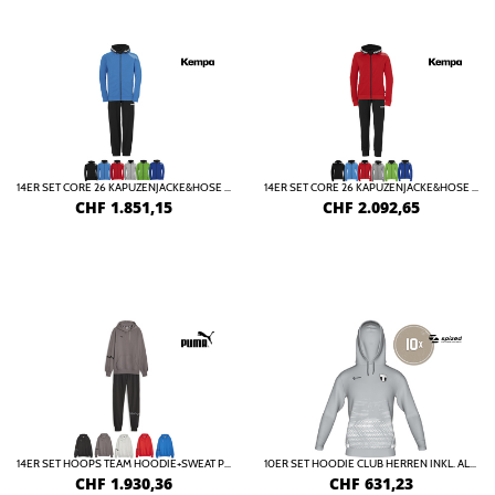
14ER SET CORE 26 KAPUZENJACKE&HOSE KIDS INKL. DRUCK
14ER SET CORE 26 KAPUZENJACKE&HOSE DAMEN INKL. DRUCK
CHF
1.851,15
CHF
2.092,65
14ER SET HOOPS TEAM HOODIE+SWEAT PANT INKL. DRUCK
10ER SET HOODIE CLUB HERREN INKL. ALLER DRUCKKOSTEN
CHF
1.930,36
CHF
631,23