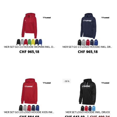
14ER SET GO 2.0 HOODIE WOMAN INKL. DRUCK
14ER SET GO 2.0 LOGO HOODIE INKL. DRUCK
CHF
965,18
CHF
965,18
-38%
14ER SET GO 2.0 LOGO HOODIE KIDS INKL. DRUCK
14ER SET LOGO HOODIE INKL. DRUCK
CHF
884,68
CHF 643,19
|
CHF
400,24