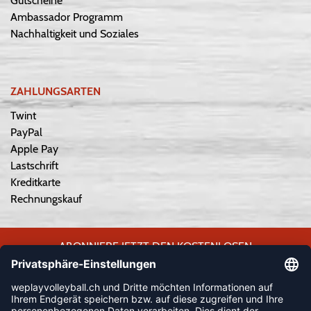
Gutscheine
Ambassador Programm
Nachhaltigkeit und Soziales
ZAHLUNGSARTEN
Twint
PayPal
Apple Pay
Lastschrift
Kreditkarte
Rechnungskauf
ABONNIERE JETZT DEN KOSTENLOSEN
WEPLAYVOLLEYBALL-NEWSLETTER UND VERPASSE KEINE
NEUIGKEIT ODER AKTION MEHR.
JETZT ANMELDEN