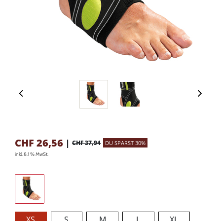
CHF
26,56
|
CHF 37,94
DU SPARST 30%
inkl. 8.1 % MwSt.
XS
S
M
L
XL