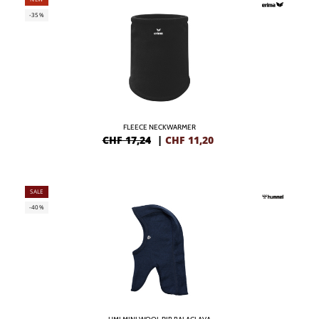
-35%
FLEECE NECKWARMER
CHF 17,24
|
CHF
11,20
SALE
-40%