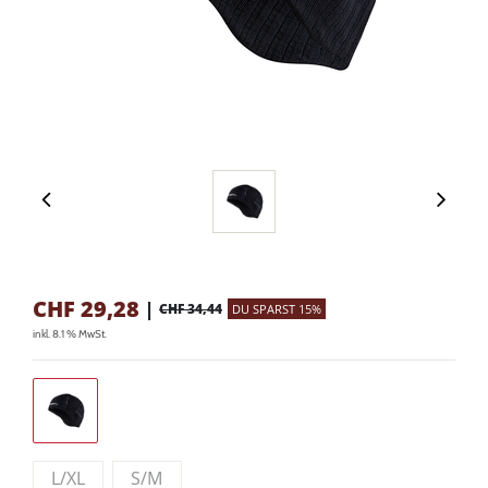
CHF
29,28
|
CHF 34,44
DU SPARST 15%
inkl. 8.1 % MwSt.
L/XL
S/M