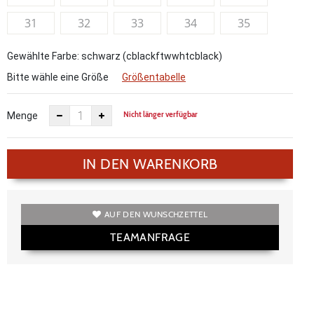
31
32
33
34
35
Gewählte Farbe: schwarz (cblackftwwhtcblack)
Bitte wähle eine Größe
Größentabelle
Nicht länger verfügbar
Menge
IN DEN WARENKORB
AUF DEN WUNSCHZETTEL
TEAMANFRAGE