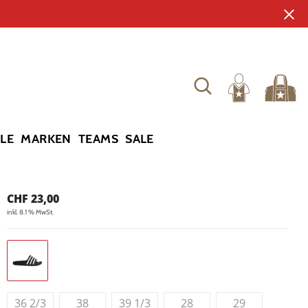
YLE
MARKEN
TEAMS
SALE
CHF
23,00
inkl. 8.1 % MwSt.
36 2/3
38
39 1/3
28
29