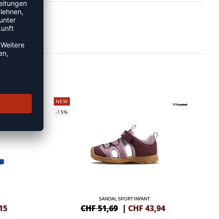
NEW
-15%
SANDAL SPORT INFANT
15
CHF 51,69
|
CHF
43,94