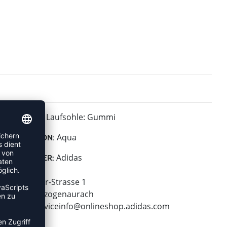
Laufsohle: Gummi
MATERIAL:
Aqua
KOLLEKTION:
Adidas
HERSTELLER:
adidas AG
Adi-Dassler-Strasse 1
91074 Herzogenaurach
E-Mail:
serviceinfo@onlineshop.adidas.com