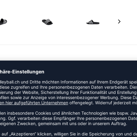
k und ein bequemes Tragegefühl verschafft.
gende Adilette reiht sich nahtlos in die hochwertige
hrenden Topherstellers aus Herzogenaurach ein.
ns gekleidet!