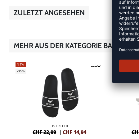
ZULETZT ANGESEHEN
MEHR AUS DER KATEGORIE BADESCH
NEW
NEW
-35%
-15%
TS ERILETTE
CHF 22,99
|
CHF
14,94
CH