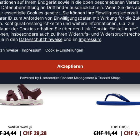
UHE
NEW
-20%
SANDAL WAVE JR
FLIP FLOP JR
F 34,44
|
CHF
29,28
CHF 11,44
|
CHF
9,