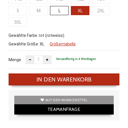
S
M
L
XL
2XL
3XL
Gewählte Farbe: rot (rotweiss)
Gewählte Größe:
XL
Größentabelle
Versandfertig in 4 Werktagen
Menge
IN DEN WARENKORB
AUF DEN WUNSCHZETTEL
TEAMANFRAGE