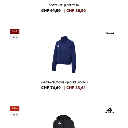
SOFTSHELLJACKE TEAM
CHF 91,99
|
CHF
50,59
SALE
-55%
HMLTRAVEL WOVEN JACKET WOMAN
CHF 74,69
|
CHF
33,61
NEW
-35%