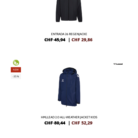
ENTRADA 26 REGENJACKE
CHF 45,94
|
CHF
29,86
NEW
-35%
HMLLEAD 2.0 ALL-WEATHER JACKET KIDS
CHF 80,44
|
CHF
52,29