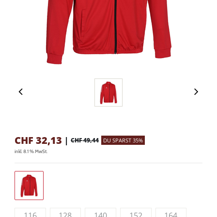
CHF
32,13
|
CHF 49,44
DU SPARST 35%
inkl. 8.1 % MwSt.
116
128
140
152
164