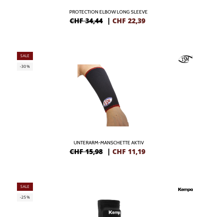
PROTECTION ELBOW LONG SLEEVE
CHF 34,44
|
CHF
22,39
SALE
-30%
UNTERARM-MANSCHETTE AKTIV
CHF 15,98
|
CHF
11,19
SALE
-25%