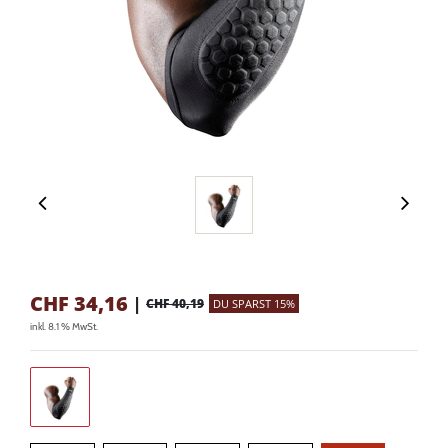
CHF
34,16
|
CHF 40,19
DU SPARST 15%
inkl. 8.1 % MwSt.