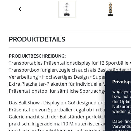
PRODUKTDETAILS
PRODUKTBESCHREIBUNG:
Transportables Präsentationsdisplay für 12 Sportbälle •
Transportbox fungiert zugleich auch als Basisständer •
Verarbeitung • Hochwertiges Design • Super leichtes G
Extra Platzhalter-Plaketten für individuelle Markenwerb
Präsentationstool für sämtliche Sportfachgeschäft Dim
Das Ball Show - Display on Go! designed und entwickelt
Präsentation von Sportbällen, egal ob im Ladenlokal, a
Galerie macht sich der Ballständer perfekt. Dabei sieht
praktisch. In gerade mal 10 Minuten ist er auf- und au
praktisch im Tragekoffer verstaut werden, der auch als 