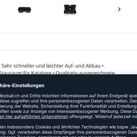
 Sehr schneller und leichter Auf- und Abbau •
 Stauraum für Kataloge • Qualitativ ausgezeichnete
ewicht (5 kg) zum einfachen Transport und Versand •
ung • Perfekt geeignet für Messen & Events • Top-
ensionen: 85 x 40 x 26 cm (Box) | 210 cm hoch
 von der Firma HAMMER Sport ist das perfekte Tool zur
uf Messen oder Events. Auch für zu Hause für die eigene
 er nicht nur gut aus, sondern ist auch mehr als
ch wieder abgebaut. Die Einzelteile können dann wieder
Basisständer fungiert. Mit gerade mal 6 kg Gewicht ist