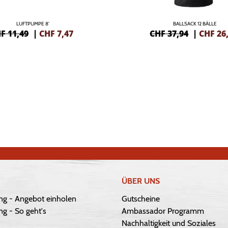
LUFTPUMPE 8'
BALLSACK 12 BÄLLE
F 11,49
|
CHF
7,47
CHF 37,94
|
CHF
26
ÜBER UNS
ng - Angebot einholen
Gutscheine
g - So geht's
Ambassador Programm
Nachhaltigkeit und Soziales