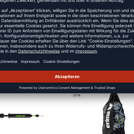
e Standfestigkeit des Ständers ist per se recht gut, kann
fer mit Katalogen beispielsweise beschwert.
EHÖR
SALE
-31%