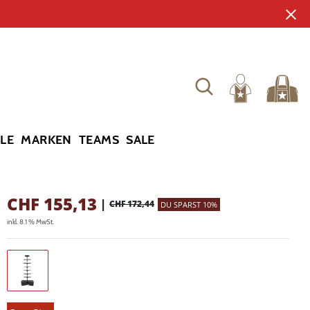
YLE
MARKEN
TEAMS
SALE
CHF
155,13
|
CHF 172,44
DU SPARST 10%
inkl. 8.1 % MwSt.