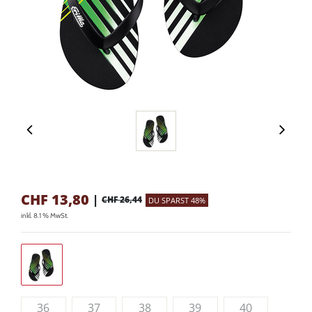
CHF
13,80
|
CHF 26,44
DU SPARST 48%
inkl. 8.1 % MwSt.
36
37
38
39
40