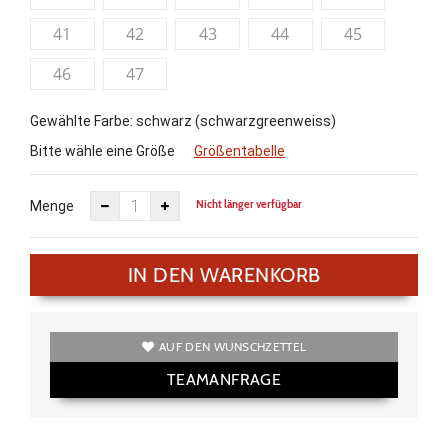
41
42
43
44
45
46
47
Gewählte Farbe: schwarz (schwarzgreenweiss)
Bitte wähle eine Größe
Größentabelle
Nicht länger verfügbar
Menge
IN DEN WARENKORB
AUF DEN WUNSCHZETTEL
TEAMANFRAGE