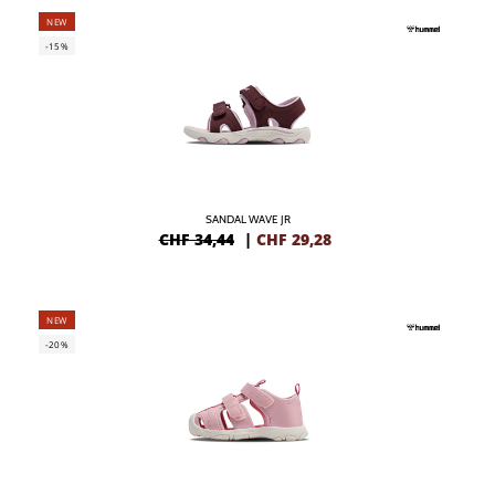
NEW
-15%
SANDAL WAVE JR
CHF 34,44
|
CHF
29,28
NEW
-20%