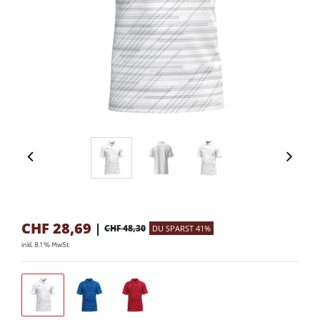
CHF
28,69
|
CHF 48,30
DU SPARST 41%
inkl. 8.1 % MwSt.