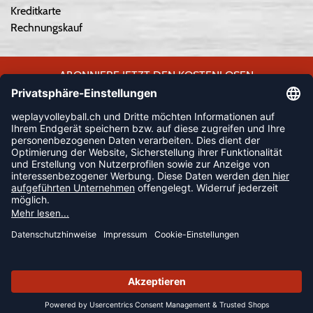
Kreditkarte
Rechnungskauf
ABONNIERE JETZT DEN KOSTENLOSEN
WEPLAYVOLLEYBALL-NEWSLETTER UND VERPASSE KEINE
NEUIGKEIT ODER AKTION MEHR.
JETZT ANMELDEN
FOLLOW US
© 2026 Ballsportdirekt.de GmbH und Co. KG
SUMMER SALE: SPARE BIS ZU 65%