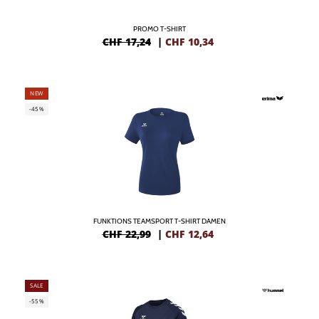
PROMO T-SHIRT
CHF 17,24
|
CHF
10,34
NEW
-45%
FUNKTIONS TEAMSPORT T-SHIRT DAMEN
CHF 22,99
|
CHF
12,64
SALE
-55%