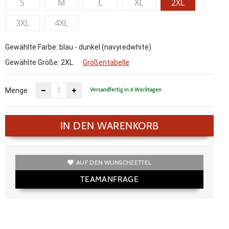
S
M
L
XL
2XL
3XL
4XL
Gewählte Farbe: blau - dunkel (navyredwhite)
Gewählte Größe:
2XL
Größentabelle
Versandfertig in 4 Werktagen
Menge
IN DEN WARENKORB
AUF DEN WUNSCHZETTEL
TEAMANFRAGE