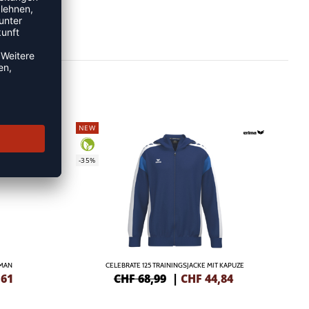
NEW
-35%
OMAN
CELEBRATE 125 TRAININGSJACKE MIT KAPUZE
,61
CHF 68,99
|
CHF
44,84