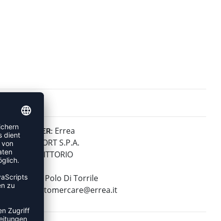
Errea
HERSTELLER:
ERREA' SPORT S.P.A.
VIA G. DI VITTORIO
2/1
43056 San Polo Di Torrile
E-Mail:
customercare@errea.it