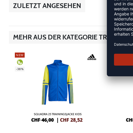
ZULETZT ANGESEHEN
MEHR AUS DER KATEGORIE TRAININGS
NEW
NEW
-35%
-38%
SQUADRA 25 TRAININGSJACKE KIDS
CHF 46,00
|
CHF
28,52
CH