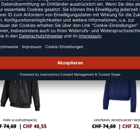
JACKEN
SALE
-55%
PARK 26 KAPUZENJACKE
HMLTRAVEL WOVEN JACKET W
F 74,69
|
CHF
48,55
CHF 74,69
|
CHF
33