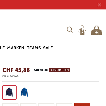
YLE
MARKEN
TEAMS
SALE
CHF
45,88
|
CHF 65,55
DU SPARST 30%
inkl. 8.1 % MwSt.