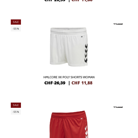
SALE
-55%
HMLCORE XK POLY SHORTS WOMAN
CHF 26,39
|
CHF
11,88
SALE
-55%