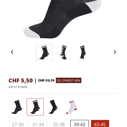
CHF
5,50
|
CHF 13,74
DU SPARST 60%
inkl. 8.1 % MwSt.
27-30
31-34
35-38
39-42
43-45