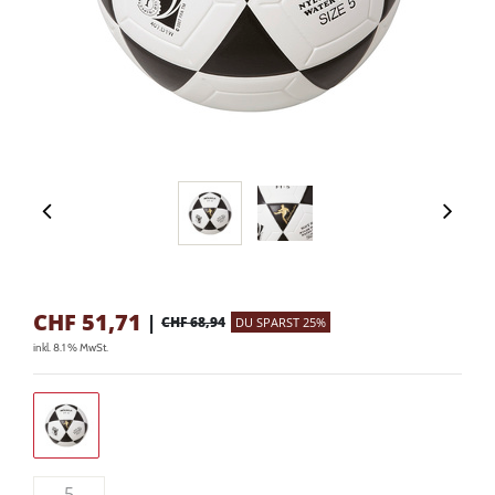
CHF
51,71
|
CHF 68,94
DU SPARST 25%
inkl. 8.1 % MwSt.
5