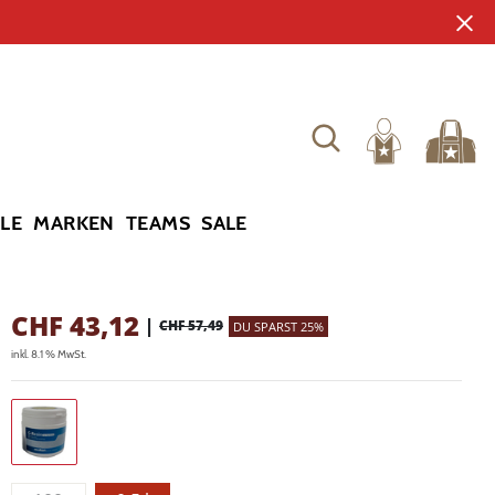
YLE
MARKEN
TEAMS
SALE
CHF
43,12
|
CHF 57,49
DU SPARST 25%
inkl. 8.1 % MwSt.