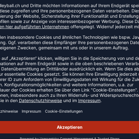
om Hallenboden entfernbar, Leicht löslich, Ohne