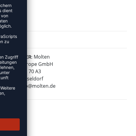
Molten
HERSTELLER:
Molten Europe GmbH
Wiesenstr. 70 A3
40549 Düsseldorf
E-Mail:
info@molten.de