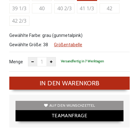
39 1/3
40
40 2/3
41 1/3
42
42 2/3
Gewählte Farbe: grau (gunmetalpink)
Gewählte Größe:
38
Größentabelle
Versandfertig in 7 Werktagen
Menge
IN DEN WARENKORB
AUF DEN WUNSCHZETTEL
TEAMANFRAGE