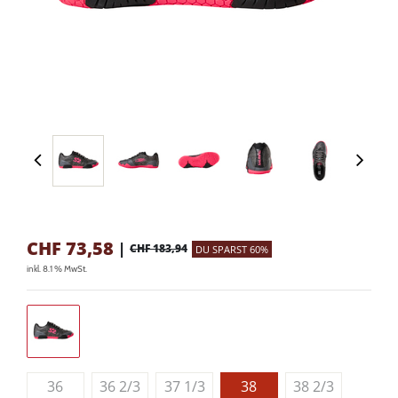
CHF
73,58
|
CHF 183,94
DU SPARST 60%
inkl. 8.1 % MwSt.
36
36 2/3
37 1/3
38
38 2/3