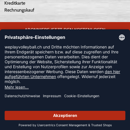
Kreditkarte
Rechnungskauf
ABONNIERE JETZT DEN KOSTENLOSEN
WEPLAYVOLLEYBALL-NEWSLETTER UND VERPASSE KEINE
NEUIGKEIT ODER AKTION MEHR.
JETZT ANMELDEN
FOLLOW US
© 2026 Ballsportdirekt.de GmbH und Co. KG
SUMMER SALE: SPARE BIS ZU 65%