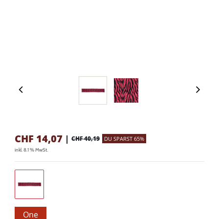
CHF
14,07
|
CHF 40,19
DU SPARST 65%
inkl. 8.1 % MwSt.
One