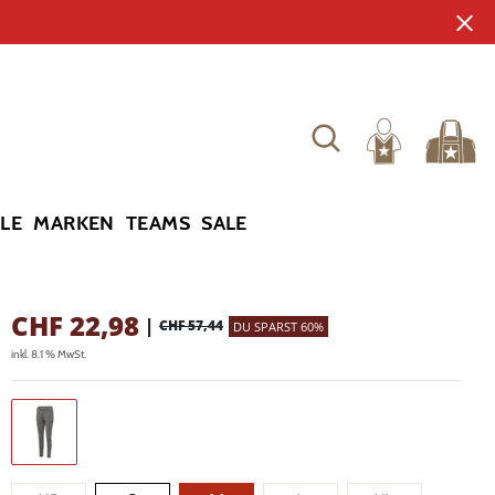
YLE
MARKEN
TEAMS
SALE
CHF
22,98
|
CHF 57,44
DU SPARST 60%
inkl. 8.1 % MwSt.