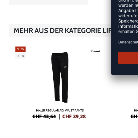
MEHR AUS DER KATEGORIE LIFESTYLE
NEW
NEW
-10%
-10%
HMLJR REGULAR ADJ WAIST PANTS
HM
CHF 43,64
|
CHF
39,28
CH