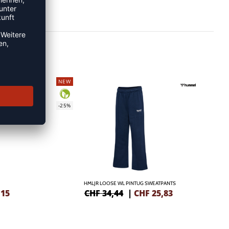
NEW
-25%
HMLJR LOOSE WL PINTUG SWEATPANTS
,15
CHF 34,44
|
CHF
25,83