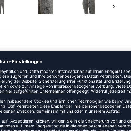
arem Polyesterjersey, der einen guten
eraute Struktur auf der Innenseite des Kleidungsstücks
 bietet einen weiten Schnitt an den Oberschenkeln und
eitliche Reißverschlusstaschen zum Mitnehmen von
hat reflektierende Streifen, die dir bei deinem Lauf am
eit bieten!