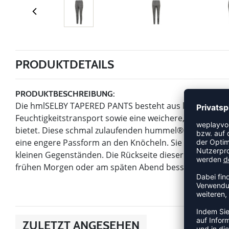
PRODUKTDETAILS
PRODUKTBESCHREIBUNG:
Die hmlSELBY TAPERED PANTS besteht aus leicht dehnb
Feuchtigkeitstransport sowie eine weichere, leicht ang
bietet. Diese schmal zulaufenden hummel® Jogginghose
eine engere Passform an den Knöcheln. Sie hat zwei s
kleinen Gegenständen. Die Rückseite dieser Jogginghose 
frühen Morgen oder am späten Abend bessere Sichtbark
ZULETZT ANGESEHEN