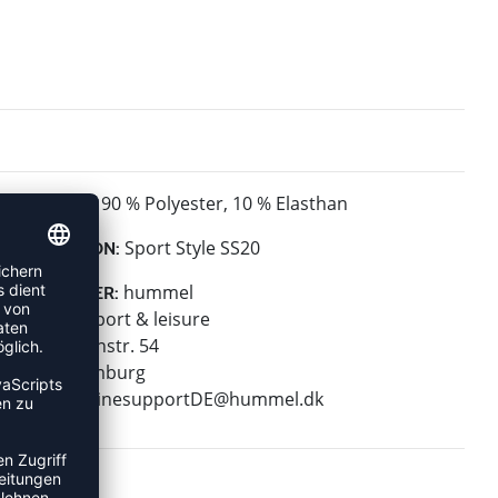
90 % Polyester, 10 % Elasthan
MATERIAL:
Sport Style SS20
KOLLEKTION:
hummel
HERSTELLER:
hummel sport & leisure
Leverkusenstr. 54
22761 Hamburg
E-Mail:
onlinesupportDE@hummel.dk