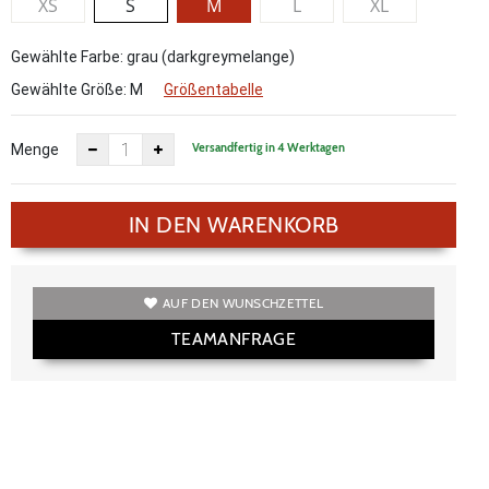
XS
S
M
L
XL
Gewählte Farbe: grau (darkgreymelange)
Gewählte Größe:
M
Größentabelle
Versandfertig in 4 Werktagen
Menge
IN DEN WARENKORB
AUF DEN WUNSCHZETTEL
TEAMANFRAGE