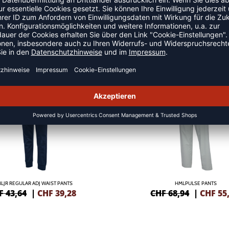
 HOSEN
NEW
-20%
LJR REGULAR ADJ WAIST PANTS
HMLPULSE PANTS
F 43,64
|
CHF
39,28
CHF 68,94
|
CHF
55