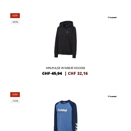
NEW
-30%
HMLPULSE W SWEAT HOODIE
CHF 45,94
|
CHF
32,16
NEW
-10%