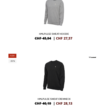
HMLPULSE SWEAT HOODIE
CHF 45,94
|
CHF
27,57
NEW
-30%
HMLPULSE SWEAT CREWNECK
CHF 40,19
|
CHF
28,13