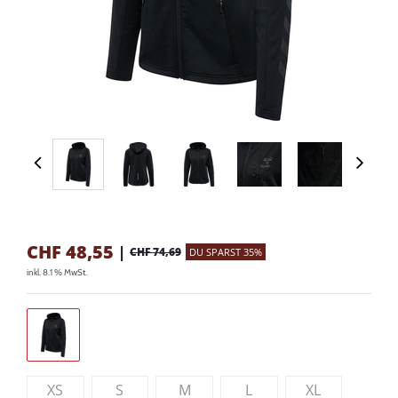
CHF
48,55
|
CHF 74,69
DU SPARST 35%
inkl. 8.1 % MwSt.
XS
S
M
L
XL