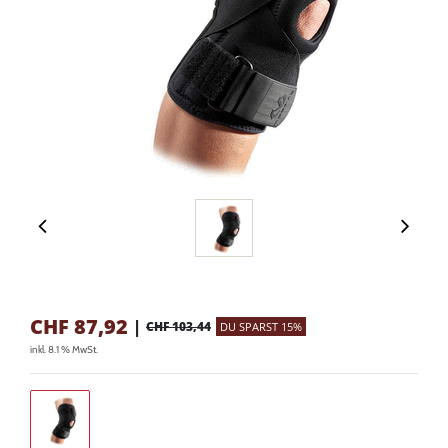
CHF
87,92
|
CHF 103,44
DU SPARST 15%
inkl. 8.1 % MwSt.