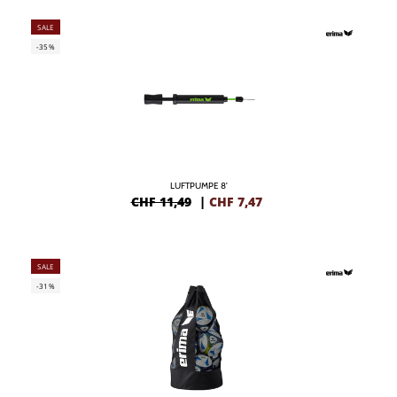
SALE
-35%
LUFTPUMPE 8'
CHF 11,49
|
CHF
7,47
SALE
-31%