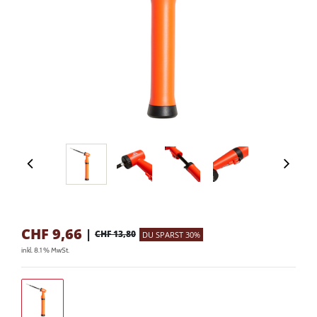
CHF
9,66
|
CHF 13,80
DU SPARST 30%
inkl. 8.1 % MwSt.