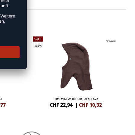
SALE
-55%
VA
HMLMINI WOOL RIB BALACLAVA
,77
CHF 22,94
|
CHF
10,32