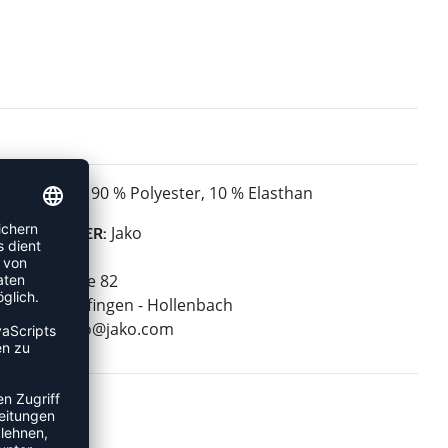
90 % Polyester, 10 % Elasthan
MATERIAL:
Jako
HERSTELLER:
Jako AG
Amtstrasse 82
74673 Mulfingen - Hollenbach
E-Mail:
info@jako.com