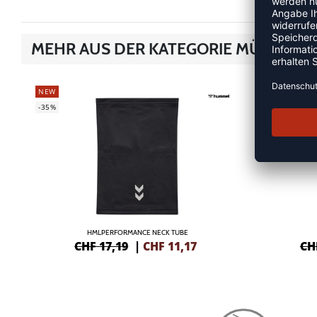
MEHR AUS DER KATEGORIE MÜTZEN &
NEW
NEW
-35%
-35%
HMLPERFORMANCE NECK TUBE
CHF 17,19
|
CHF
11,17
CH