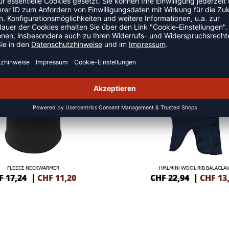
 SCHALS
SALE
-40%
FLEECE NECKWARMER
HMLMINI WOOL RIB BALACLA
F 17,24
|
CHF
11,20
CHF 22,94
|
CHF
13