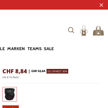
YLE
MARKEN
TEAMS
SALE
CHF
8,84
|
CHF 12,64
DU SPARST 30%
inkl. 8.1 % MwSt.