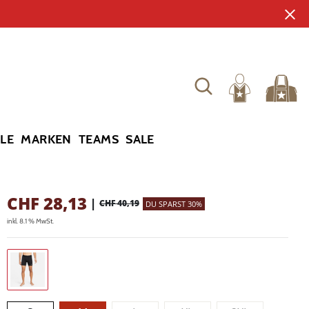
YLE
MARKEN
TEAMS
SALE
CHF
28,13
|
CHF 40,19
DU SPARST 30%
inkl. 8.1 % MwSt.