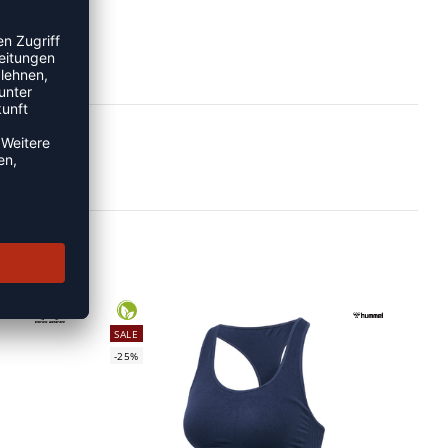
SALE
-25%