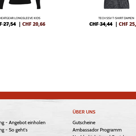
HEATGEAR LONGSLEEVE KIDS
TECH SSV T-SHIRT DAMEN
F 27,54
|
CHF
20,66
CHF 34,44
|
CHF
25
ÜBER UNS
ng - Angebot einholen
Gutscheine
g - So geht's
Ambassador Programm