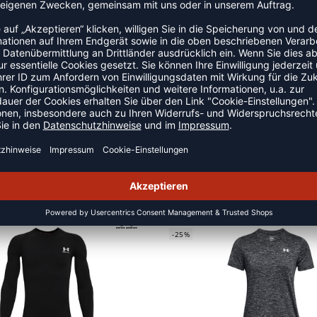
 die Wert auf Bewegungsfreiheit und Komfort legen. Die
t dich angenehm trocken, während du dich auf dein Spiel
EKLEIDUNG
NEW
-25%