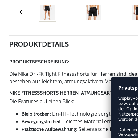
PRODUKTDETAILS
PRODUKTBESCHREIBUNG:
Die Nike Dri-Fit Tight Fitnessshorts für Herren sind ide
bestehen aus leichtem, atmungsaktivem Material, das f
NIKE FITNESSSHORTS HERREN: ATMUNGSAKTIV UND K
Die Features auf einen Blick:
Dri-FIT-Technologie sorgt für schnell
Bleib trocken:
Leichtes Material ermöglicht u
Bewegungsfreiheit:
Seitentasche für kleine 
Praktische Aufbewahrung: