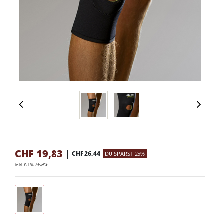
CHF
19,83
|
CHF 26,44
DU SPARST 25%
inkl. 8.1 % MwSt.