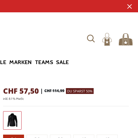
YLE
MARKEN
TEAMS
SALE
CHF
57,50
|
CHF 114,99
DU SPARST 50%
inkl. 8.1 % MwSt.