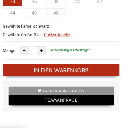
34
36
38
40
42
44
46
48
Gewählte Farbe: schwarz
Gewählte Größe:
34
Größentabelle
Versandfertig in 4 Werktagen
Menge
IN DEN WARENKORB
AUF DEN WUNSCHZETTEL
TEAMANFRAGE