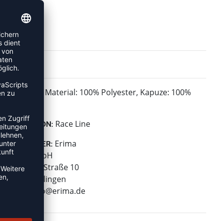
Material: 100% Polyester, Kapuze: 100%
MATERIAL:
Polyamid
Race Line
KOLLEKTION:
Erima
HERSTELLER:
Erima GmbH
Carl-Zeiss-Straße 10
72793 Pfullingen
E-Mail:
info@erima.de