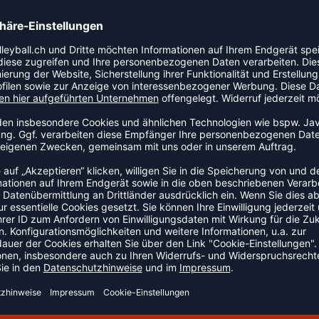
Sehr leichtes, wasserabweisendes Funktionsmaterial
rschluss Kragen mit integrierter Kapuze Reflektierende
ierter Schnitt