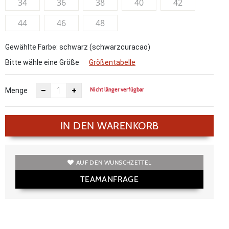
34
36
38
40
42
44
46
48
Gewählte Farbe: schwarz (schwarzcuracao)
Bitte wähle eine Größe
Größentabelle
Nicht länger verfügbar
Menge
IN DEN WARENKORB
AUF DEN WUNSCHZETTEL
TEAMANFRAGE