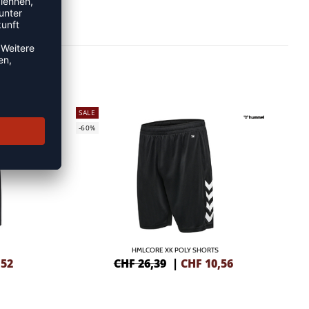
SALE
-60%
HMLCORE XK POLY SHORTS
,52
CHF 26,39
|
CHF
10,56