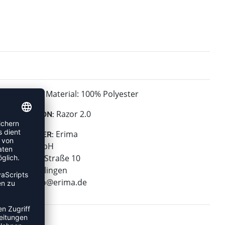
Material: 100% Polyester
MATERIAL:
Razor 2.0
KOLLEKTION:
Erima
HERSTELLER:
Erima GmbH
Carl-Zeiss-Straße 10
72793 Pfullingen
E-Mail:
info@erima.de