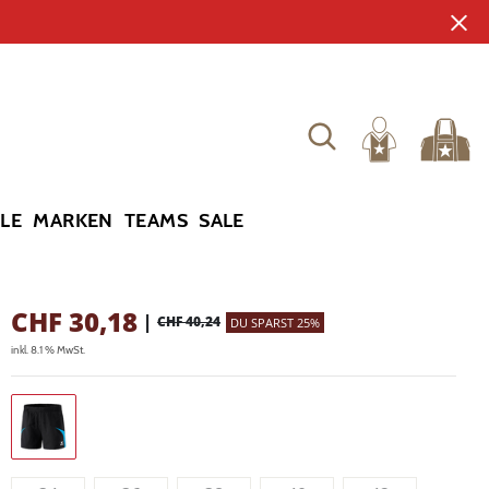
YLE
MARKEN
TEAMS
SALE
CHF
30,18
|
CHF 40,24
DU SPARST 25%
inkl. 8.1 % MwSt.