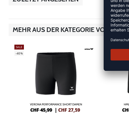
MEHR AUS DER KATEGORIE VOLLEYB
SALE
SALE
-40%
-60%
VERONA PERFORMANCE SHORT DAMEN
HML
CHF 45,99
|
CHF
27,59
CH