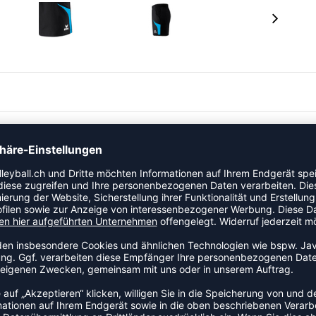
e RAZOR 2.0. spezieller Damenschnitt elastische und
ngsfreiheit seitliche Eingrifftaschen Gummibund mit