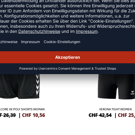
ALLSHORTS
SALE
-40%
CORE XK POLY SHORTS WOMAN
VERONA TIGHT WOMEN
F 26,39
|
CHF
10,56
CHF 42,54
|
CHF
25