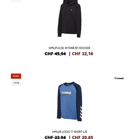
HMLPULSE W SWEAT HOODIE
CHF 45,94
|
CHF
32,16
NEW
-10%
HMLJR LOGO T-SHIRT L/S
CHF 22,94
|
CHF
20,65