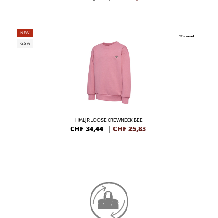
NEW
-25%
HMLJR LOOSE CREWNECK BEE
CHF 34,44
|
CHF
25,83