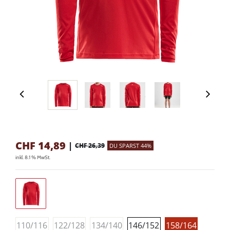
CHF
14,89
|
CHF 26,39
DU SPARST 44%
inkl. 8.1 % MwSt.
110/116
122/128
134/140
146/152
158/164