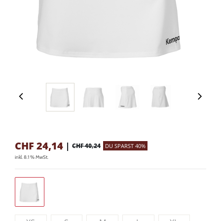
CHF
24,14
|
CHF 40,24
DU SPARST 40%
inkl. 8.1 % MwSt.