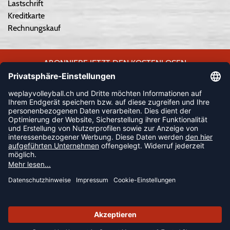
Lastschrift
Kreditkarte
Rechnungskauf
ABONNIERE JETZT DEN KOSTENLOSEN
WEPLAYVOLLEYBALL-NEWSLETTER UND VERPASSE KEINE
NEUIGKEIT ODER AKTION MEHR.
JETZT ANMELDEN
FOLLOW US
© 2026 Ballsportdirekt.de GmbH und Co. KG