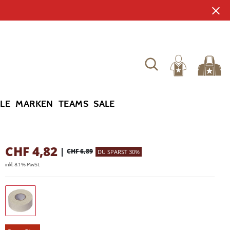
YLE
MARKEN
TEAMS
SALE
CHF
4,82
|
CHF 6,89
DU SPARST 30%
inkl. 8.1 % MwSt.