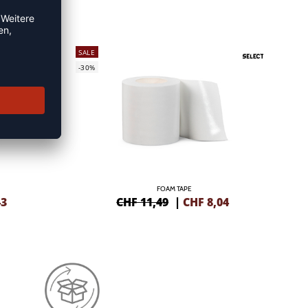
SALE
-30%
FOAM TAPE
43
CHF 11,49
|
CHF
8,04