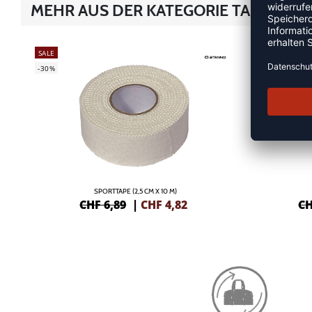
MEHR AUS DER KATEGORIE TAPES
SALE
-30%
-30%
SPORTTAPE (2,5 CM X 10 M)
CHF 6,89
|
CHF
4,82
CH