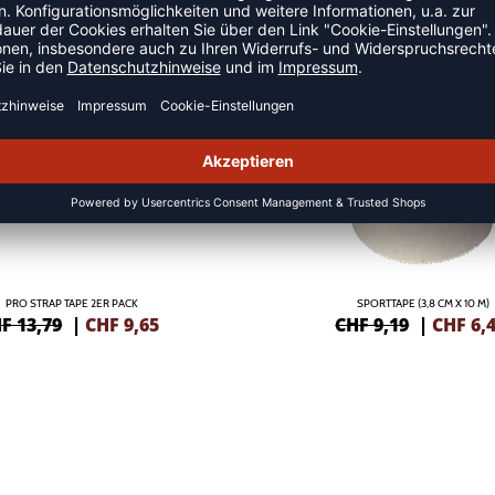
SALE
-30%
PRO STRAP TAPE 2ER PACK
SPORTTAPE (3,8 CM X 10 M)
F 13,79
|
CHF
9,65
CHF 9,19
|
CHF
6,