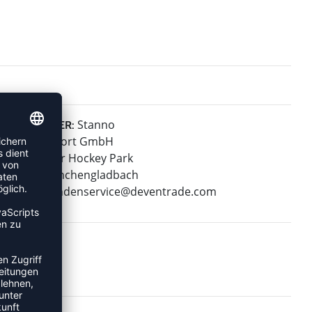
Stanno
HERSTELLER:
Stanno Sport GmbH
Warsteiner Hockey Park
41179 Mönchengladbach
E-Mail:
kundenservice@deventrade.com