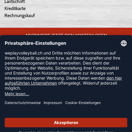
Lastschrift
Kreditkarte
Rechnungskauf
ABONNIERE JETZT DEN KOSTENLOSEN
WEPLAYVOLLEYBALL-NEWSLETTER UND VERPASSE KEINE
NEUIGKEIT ODER AKTION MEHR.
JETZT ANMELDEN
FOLLOW US
© 2026 Ballsportdirekt.de GmbH und Co. KG