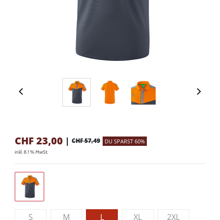
CHF
23,00
|
CHF 57,49
DU SPARST 60%
inkl. 8.1 % MwSt.
S
M
L
XL
2XL