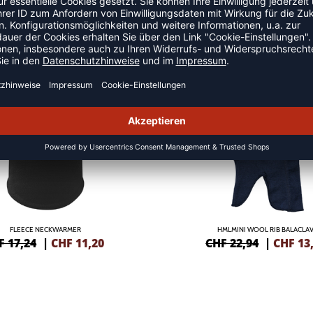
 SCHALS
SALE
-40%
FLEECE NECKWARMER
HMLMINI WOOL RIB BALACLA
F 17,24
|
CHF
11,20
CHF 22,94
|
CHF
13