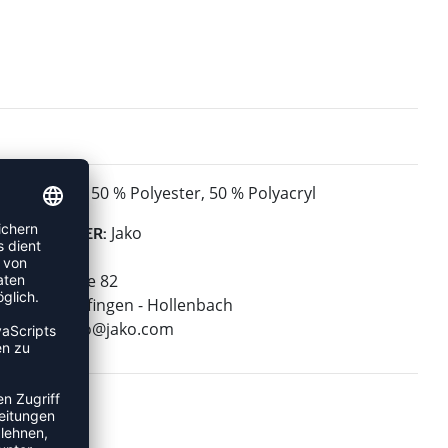
50 % Polyester, 50 % Polyacryl
MATERIAL:
Jako
HERSTELLER:
Jako AG
Amtstrasse 82
74673 Mulfingen - Hollenbach
E-Mail:
info@jako.com