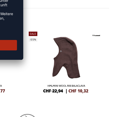
SALE
-55%
VA
HMLMINI WOOL RIB BALACLAVA
,77
CHF 22,94
|
CHF
10,32