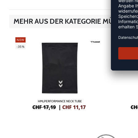
MEHR AUS DER KATEGORIE MÜTZEN &
NEW
NEW
-35%
-35%
HMLPERFORMANCE NECK TUBE
CHF 17,19
|
CHF
11,17
CH