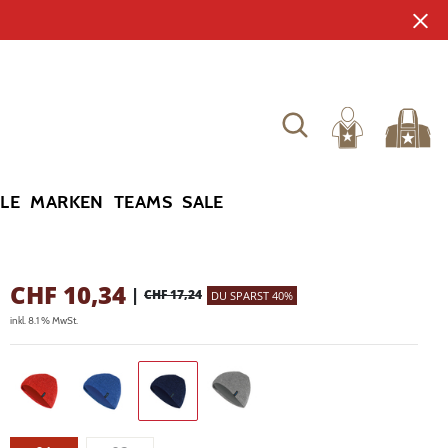
YLE
MARKEN
TEAMS
SALE
CHF
10,34
|
CHF 17,24
DU SPARST 40%
inkl. 8.1 % MwSt.