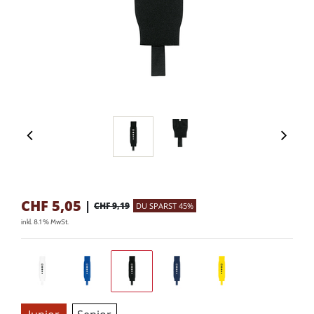
CHF
5,05
|
CHF 9,19
DU SPARST 45%
inkl. 8.1 % MwSt.