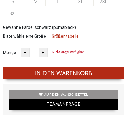
S
M
L
XL
2XL
3XL
Gewählte Farbe: schwarz (pumablack)
Bitte wähle eine Größe
Größentabelle
Nicht länger verfügbar
Menge
IN DEN WARENKORB
AUF DEN WUNSCHZETTEL
TEAMANFRAGE