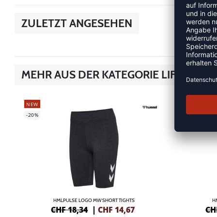
ZULETZT ANGESEHEN
MEHR AUS DER KATEGORIE LIFESTYLE
NEW
NEW
-20%
-10%
HMLPULSE LOGO MW SHORT TIGHTS
H
CHF 18,34
|
CHF
14,67
CH