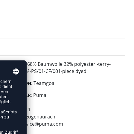
68% Baumwolle 32% polyester -terry-
MATERIAL:
280.00 g/m²-PS/01-CF/001-piece dyed
Teamgoal
KOLLEKTION:
Puma
HERSTELLER:
Puma SE
Puma Way 1
91074 Herzogenaurach
E-Mail:
service@puma.com