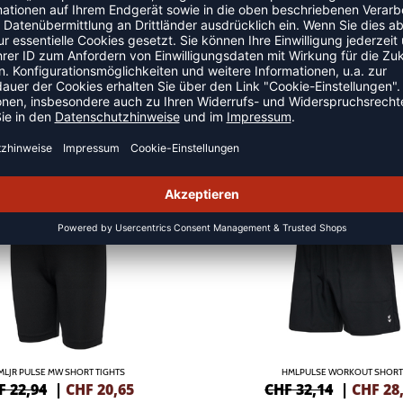
 SHORTS
NEW
-10%
MLJR PULSE MW SHORT TIGHTS
HMLPULSE WORKOUT SHORT
F 22,94
|
CHF
20,65
CHF 32,14
|
CHF
28