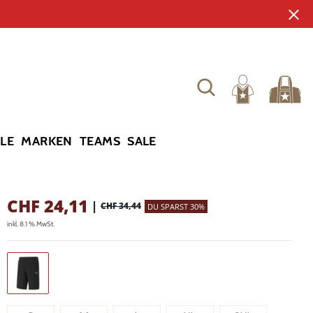
YLE
MARKEN
TEAMS
SALE
CHF
24,11
|
CHF 34,44
DU SPARST 30%
inkl. 8.1 % MwSt.