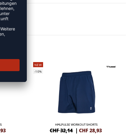
NEW
-10%
S
HMLPULSE WORKOUT SHORTS
,93
CHF 32,14
|
CHF
28,93