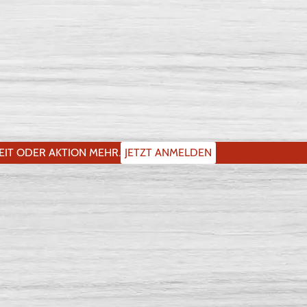
IT ODER AKTION MEHR.
JETZT ANMELDEN