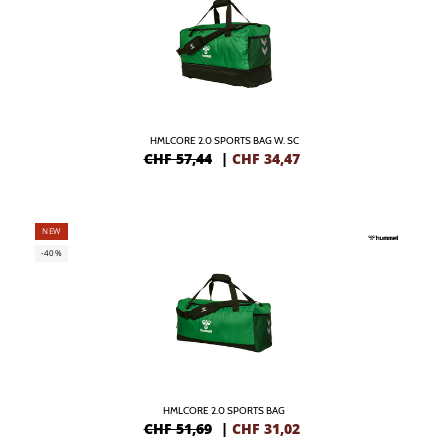
HMLCORE 2.0 SPORTS BAG W. SC
CHF 57,44
|
CHF
34,47
NEW
-40%
HMLCORE 2.0 SPORTS BAG
CHF 51,69
|
CHF
31,02