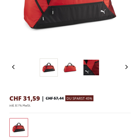
CHF
31,59
|
CHF 57,44
DU SPARST 45%
inkl. 8.1 % MwSt.