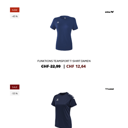
NEW
-45%
FUNKTIONS TEAMSPORT T-SHIRT DAMEN
CHF 22,99
|
CHF
12,64
SALE
-55%