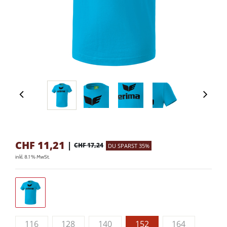
CHF
11,21
|
CHF 17,24
DU SPARST 35%
inkl. 8.1 % MwSt.
116
128
140
152
164