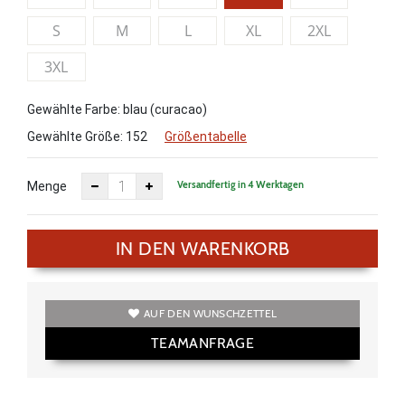
S
M
L
XL
2XL
3XL
Gewählte Farbe: blau (curacao)
Gewählte Größe:
152
Größentabelle
Versandfertig in 4 Werktagen
Menge
IN DEN WARENKORB
AUF DEN WUNSCHZETTEL
TEAMANFRAGE