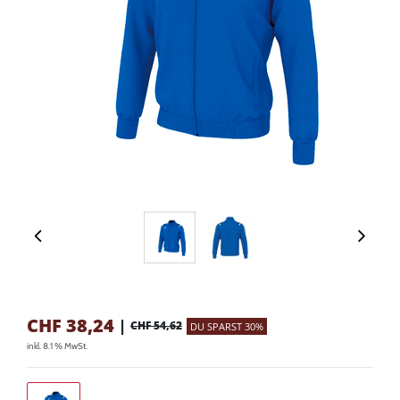
CHF
38,24
|
CHF 54,62
DU SPARST 30%
inkl. 8.1 % MwSt.