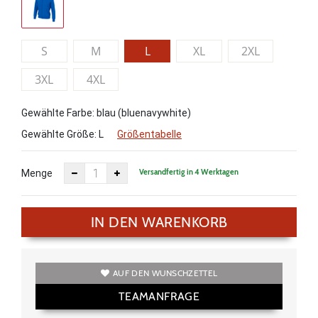
S
M
L
XL
2XL
3XL
4XL
Gewählte Farbe: blau (bluenavywhite)
Gewählte Größe:
L
Größentabelle
Versandfertig in 4 Werktagen
Menge
IN DEN WARENKORB
AUF DEN WUNSCHZETTEL
TEAMANFRAGE