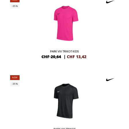
-35%
PARK VIII TRIKOT KIDS
CHF 20,64
|
CHF
13,42
NEW
-35%