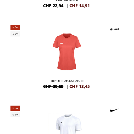
PARK VIII TRIKOT
CHF 22,94
|
CHF
14,91
NEW
-35%
TRIKOT TEAM KA DAMEN
CHF 20,69
|
CHF
13,45
NEW
-35%