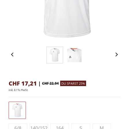
CHF
17,21
|
CHF 22,94
DU SPARST 25%
inkl. 8.1 % MwSt.
6/8
140/152
164
S
M