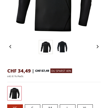
CHF
34,49
|
CHF 57,49
DU SPARST 40%
inkl. 8.1 % MwSt.