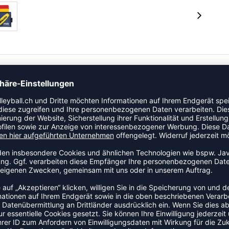
it 2 mm Stärke // ink. Halterungstasche mit breitem
dpfosten // Farbe: 1x gelb, 1x rot // Maße: 10 cm x 15