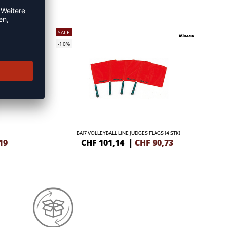
SALE
-10%
BA17 VOLLEYBALL LINE JUDGES FLAGS (4 STK)
19
CHF 101,14
|
CHF
90,73