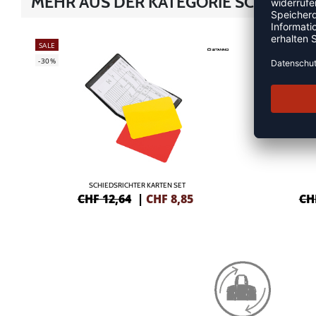
MEHR AUS DER KATEGORIE SCHIEDSG
SALE
SALE
-30%
-30%
SCHIEDSRICHTER KARTEN SET
CHF 12,64
|
CHF
8,85
CH