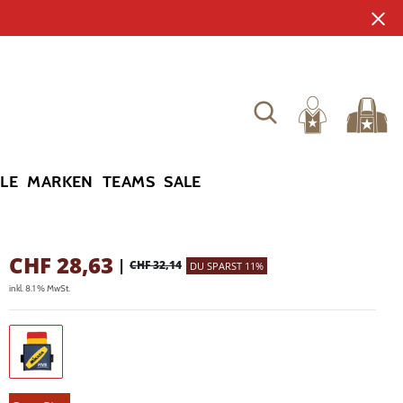
YLE
MARKEN
TEAMS
SALE
CHF
28,63
|
CHF 32,14
DU SPARST 11%
inkl. 8.1 % MwSt.