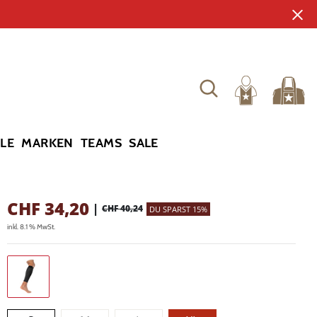
YLE
MARKEN
TEAMS
SALE
CHF
34,20
|
CHF 40,24
DU SPARST 15%
inkl. 8.1 % MwSt.