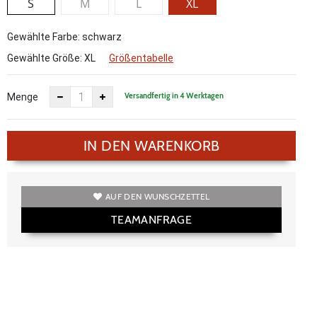
S
M
L
XL
Gewählte Farbe: schwarz
Gewählte Größe:
XL
Größentabelle
Versandfertig in 4 Werktagen
Menge
IN DEN WARENKORB
AUF DEN WUNSCHZETTEL
TEAMANFRAGE