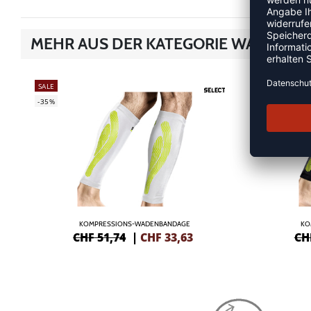
MEHR AUS DER KATEGORIE WADENB
SALE
SALE
-35%
-35%
KOMPRESSIONS-WADENBANDAGE
KO
CHF 51,74
|
CHF
33,63
CH