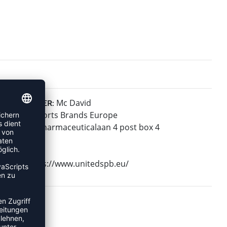
Mc David
HERSTELLER:
United Sports Brands Europe
Janssen-Pharmaceuticalaan 4 post box 4
2440 Geel
Belgium
Web: https://www.unitedspb.eu/