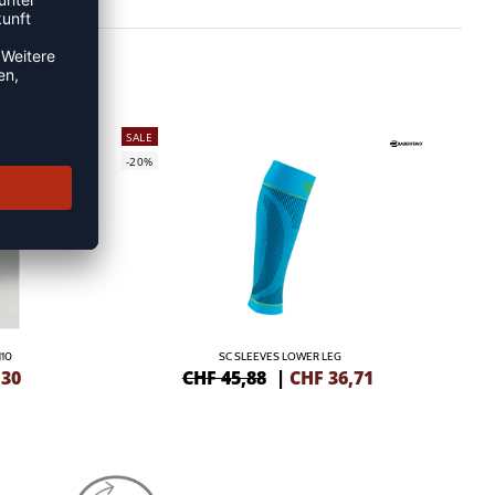
SALE
-20%
10
SC SLEEVES LOWER LEG
,30
CHF 45,88
|
CHF
36,71