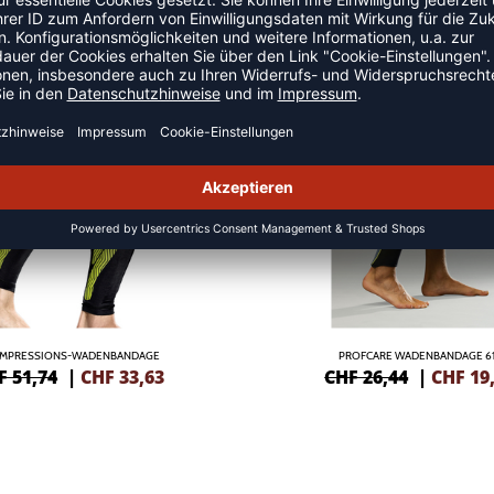
ANDAGEN
-27%
MPRESSIONS-WADENBANDAGE
PROFCARE WADENBANDAGE 61
F 51,74
|
CHF
33,63
CHF 26,44
|
CHF
19