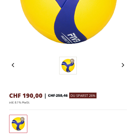
CHF
190,00
|
CHF 258,46
DU SPARST 26%
inkl. 8.1 % MwSt.