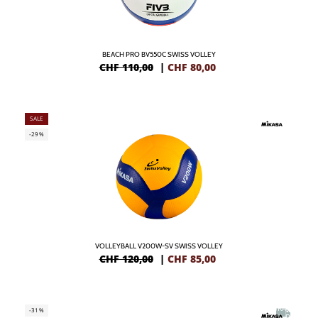
BEACH PRO BV550C SWISS VOLLEY
CHF 110,00
|
CHF
80,00
SALE
-29%
VOLLEYBALL V200W-SV SWISS VOLLEY
CHF 120,00
|
CHF
85,00
GRATIS
-31%
IN DE