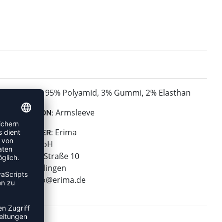
95% Polyamid, 3% Gummi, 2% Elasthan
MATERIAL:
Armsleeve
KOLLEKTION:
Erima
HERSTELLER:
Erima GmbH
Carl-Zeiss-Straße 10
72793 Pfullingen
E-Mail:
info@erima.de