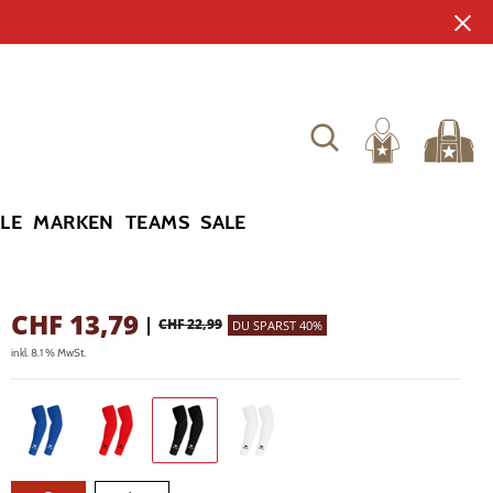
YLE
MARKEN
TEAMS
SALE
CHF
13,79
|
CHF 22,99
DU SPARST 40%
inkl. 8.1 % MwSt.