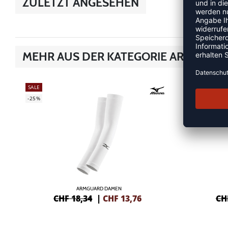
ZULETZT ANGESEHEN
MEHR AUS DER KATEGORIE ARMSLEEV
SALE
SALE
-25%
-40%
ARMGUARD DAMEN
CHF 18,34
|
CHF
13,76
CH