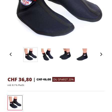
CHF
36,80
|
CHF 46,00
DU SPARST 20%
inkl. 8.1 % MwSt.