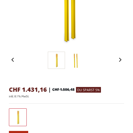
CHF
1.431,16
|
CHF 1.506,48
DU SPARST 5%
inkl. 8.1 % MwSt.